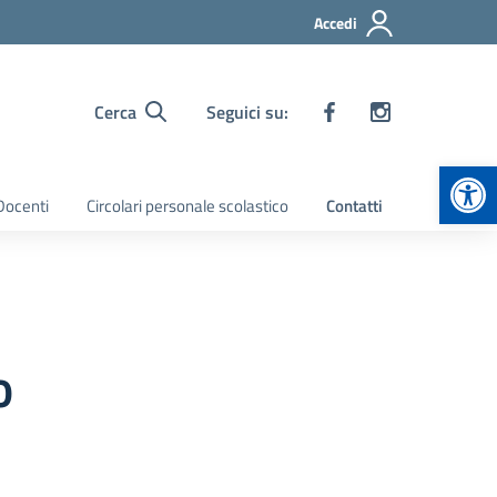
Accedi
Cerca
Seguici su:
Apr
 Docenti
Circolari personale scolastico
Contatti
o