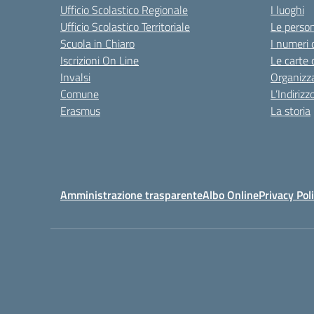
Ufficio Scolastico Regionale
I luoghi
Ufficio Scolastico Territoriale
Le perso
Scuola in Chiaro
I numeri 
Iscrizioni On Line
Le carte 
Invalsi
Organizz
Comune
L’Indiriz
Erasmus
La storia
Amministrazione trasparente
Albo Online
Privacy Pol