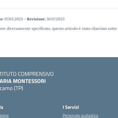
o:
07.03.2023
-
Revisione:
10.07.2023
ove diversamente specificato, questo articolo è stato rilasciato sott
STITUTO COMPRENSIVO
ARIA MONTESSORI
lcamo (TP)
Visita la pagina iniziale della scuola
la
I Servizi
zione
Personale scolastico