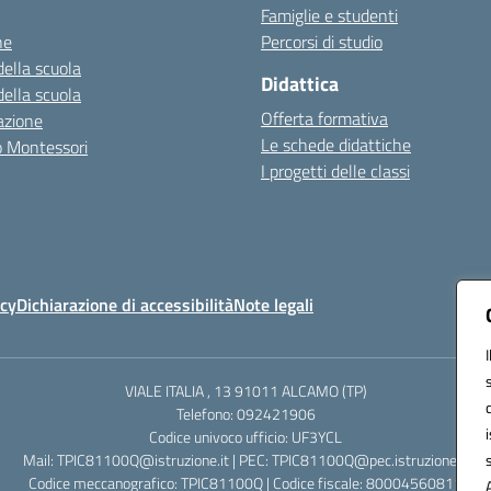
Famiglie e studenti
ne
Percorsi di studio
della scuola
Didattica
della scuola
Offerta formativa
azione
Le schede didattiche
zo Montessori
I progetti delle classi
icy
Dichiarazione di accessibilità
Note legali
VIALE ITALIA , 13 91011 ALCAMO (TP)
Telefono: 092421906
Codice univoco ufficio: UF3YCL
Mail: TPIC81100Q@istruzione.it | PEC: TPIC81100Q@pec.istruzione.it
Codice meccanografico: TPIC81100Q | Codice fiscale: 80004560811