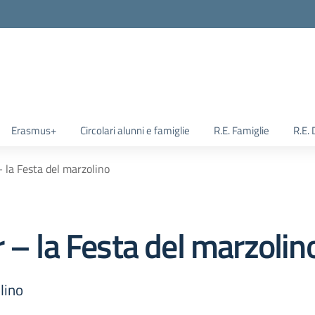
Erasmus+
Circolari alunni e famiglie
R.E. Famiglie
R.E.
 la Festa del marzolino
 – la Festa del marzolin
lino