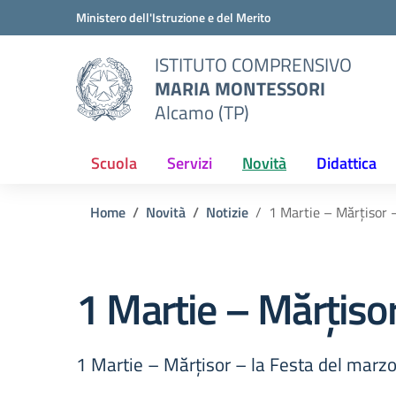
Vai ai contenuti
Vai al menu di navigazione
Vai al footer
Ministero dell'Istruzione e del Merito
ISTITUTO COMPRENSIVO
MARIA MONTESSORI
Alcamo (TP)
Scuola
Servizi
Novità
Didattica
Home
Novità
Notizie
1 Martie – Mărțisor –
1 Martie – Mărțisor
1 Martie – Mărțisor – la Festa del marzo