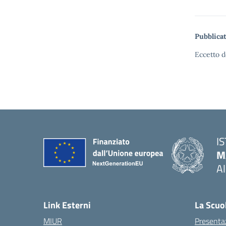
Pubblicat
Eccetto d
I
M
A
— 
Link Esterni
La Scuo
MIUR
Presenta