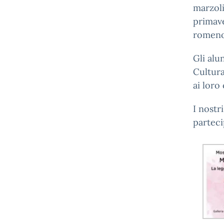
marzoli
primave
romeno
Gli alu
Cultura
ai loro 
I nostr
parteci