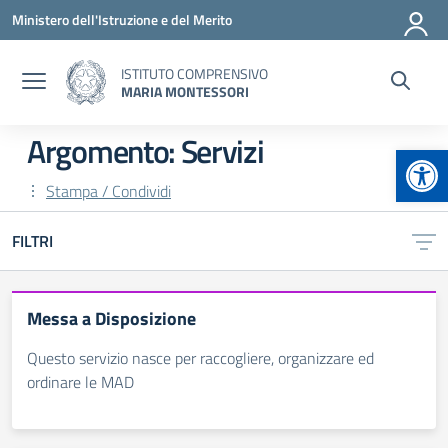
Vai ai contenuti
Vai al menu di navigazione
Vai al footer
Ministero dell'Istruzione e del Merito
ISTITUTO COMPRENSIVO
MARIA MONTESSORI
Argomento: Servizi
Apr
Stampa / Condividi
FILTRI
Messa a Disposizione
Questo servizio nasce per raccogliere, organizzare ed
ordinare le MAD