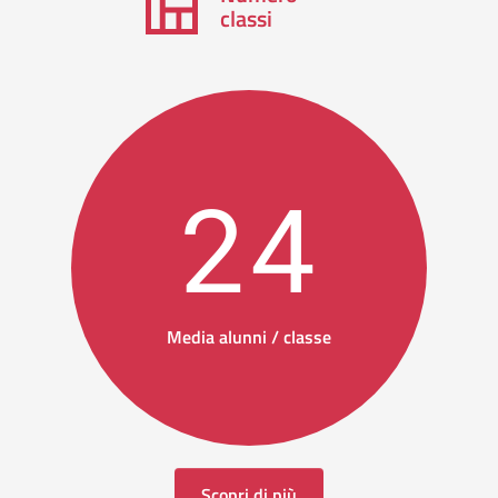
classi
24
Media alunni / classe
Scopri di più