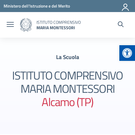
Vai ai contenuti
Vai al menu di navigazione
Vai al footer
Ministero dell'Istruzione e del Merito
ISTITUTO COMPRENSIVO
MARIA MONTESSORI
Apr
La Scuola
ISTITUTO COMPRENSIVO
MARIA MONTESSORI
Alcamo (TP)