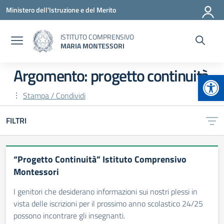
Vai ai contenuti
Vai al menu di navigazione
Vai al footer
Ministero dell'Istruzione e del Merito
ISTITUTO COMPRENSIVO
MARIA MONTESSORI
Argomento: progetto continuità
Apr
Stampa / Condividi
FILTRI
“Progetto Continuità” Istituto Comprensivo
Montessori
I genitori che desiderano informazioni sui nostri plessi in
vista delle iscrizioni per il prossimo anno scolastico 24/25
possono incontrare gli insegnanti.