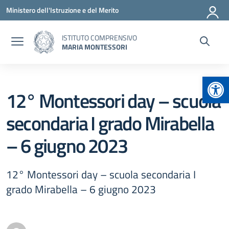
Vai ai contenuti
Vai al menu di navigazione
Vai al footer
Ministero dell'Istruzione e del Merito
ISTITUTO COMPRENSIVO
MARIA MONTESSORI
Apr
12° Montessori day – scuola
secondaria I grado Mirabella
– 6 giugno 2023
12° Montessori day – scuola secondaria I
grado Mirabella – 6 giugno 2023