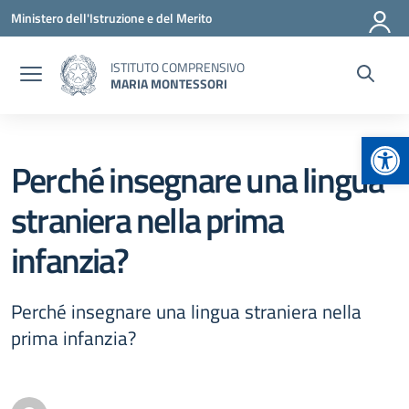
Vai ai contenuti
Vai al menu di navigazione
Vai al footer
Ministero dell'Istruzione e del Merito
ISTITUTO COMPRENSIVO
MARIA MONTESSORI
Apr
Perché insegnare una lingua
straniera nella prima
infanzia?
Perché insegnare una lingua straniera nella
prima infanzia?