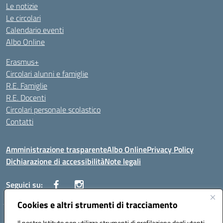
Le notizie
Le circolari
Calendario eventi
Albo Online
Erasmus+
Circolari alunni e famiglie
R.E. Famiglie
R.E. Docenti
Circolari personale scolastico
Contatti
Amministrazione trasparente
Albo Online
Privacy Policy
Dichiarazione di accessibilità
Note legali
Seguici su:
Cookies e altri strumenti di tracciamento
VIALE ITALIA , 13 91011 ALCAMO (TP)
Il nostro Istituto non utilizza strumenti di profilazione degli utenti -