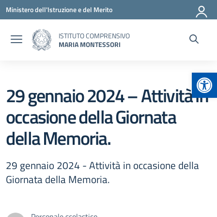
Vai ai contenuti
Vai al menu di navigazione
Vai al footer
Ministero dell'Istruzione e del Merito
ISTITUTO COMPRENSIVO
MARIA MONTESSORI
Apr
29 gennaio 2024 – Attività in
occasione della Giornata
della Memoria.
29 gennaio 2024 - Attività in occasione della
Giornata della Memoria.
Personale scolastico