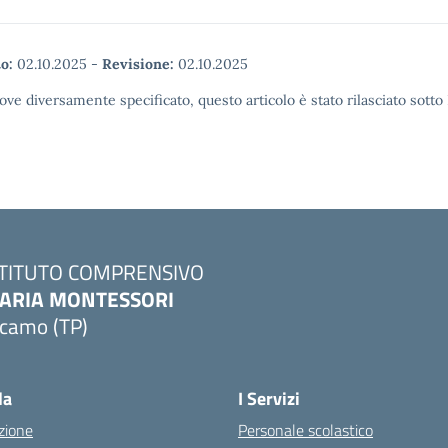
o:
02.10.2025
-
Revisione:
02.10.2025
ove diversamente specificato, questo articolo è stato rilasciato sott
STITUTO COMPRENSIVO
ARIA MONTESSORI
lcamo (TP)
Visita la pagina iniziale della scuola
la
I Servizi
zione
Personale scolastico