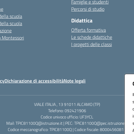
Famiglie e studenti
ne
Percorsi di studio
della scuola
Didattica
della scuola
Offerta formativa
azione
Le schede didattiche
zo Montessori
I progetti delle classi
icy
Dichiarazione di accessibilità
Note legali
VIALE ITALIA , 13 91011 ALCAMO (TP)
Telefono: 092421906
Codice univoco ufficio: UF3YCL
Mail: TPIC81100Q@istruzione.it | PEC: TPIC81100Q@pec.istruzione.it
Codice meccanografico: TPIC81100Q | Codice fiscale: 80004560811