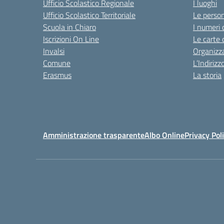
Ufficio Scolastico Regionale
I luoghi
Ufficio Scolastico Territoriale
Le perso
Scuola in Chiaro
I numeri 
Iscrizioni On Line
Le carte 
Invalsi
Organizz
Comune
L’Indiriz
Erasmus
La storia
Amministrazione trasparente
Albo Online
Privacy Pol