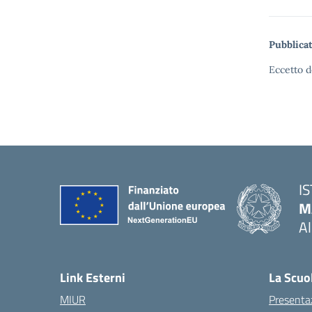
Pubblicat
Eccetto d
I
M
A
— 
Link Esterni
La Scuo
MIUR
Presenta