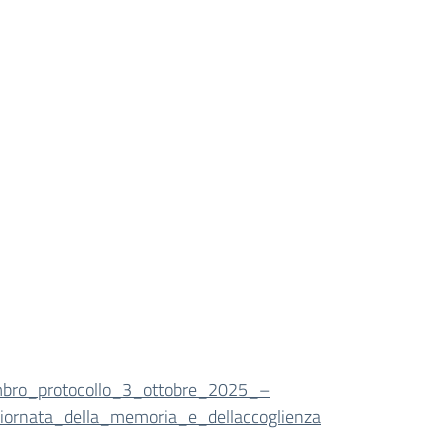
mbro_protocollo_3_ottobre_2025_–
iornata_della_memoria_e_dellaccoglienza