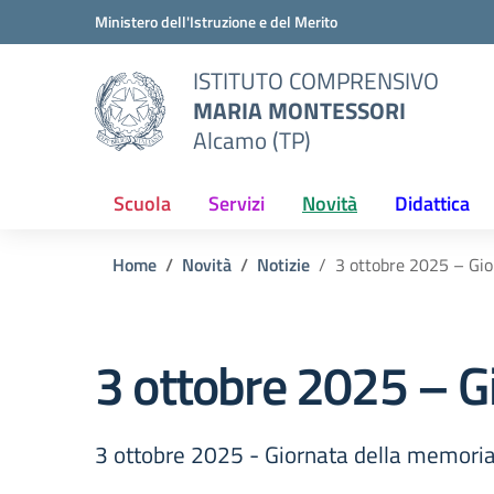
Vai ai contenuti
Vai al menu di navigazione
Vai al footer
Ministero dell'Istruzione e del Merito
ISTITUTO COMPRENSIVO
MARIA MONTESSORI
Alcamo (TP)
Scuola
Servizi
Novità
Didattica
Home
Novità
Notizie
3 ottobre 2025 – Gio
3 ottobre 2025 – Gi
3 ottobre 2025 - Giornata della memoria