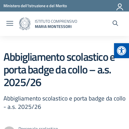
Vai ai contenuti
Vai al menu di navigazione
Vai al footer
Ministero dell'Istruzione e del Merito
ISTITUTO COMPRENSIVO
MARIA MONTESSORI
Apr
Abbigliamento scolastico e
porta badge da collo – a.s.
2025/26
Abbigliamento scolastico e porta badge da collo
- a.s. 2025/26
Personale scolastico