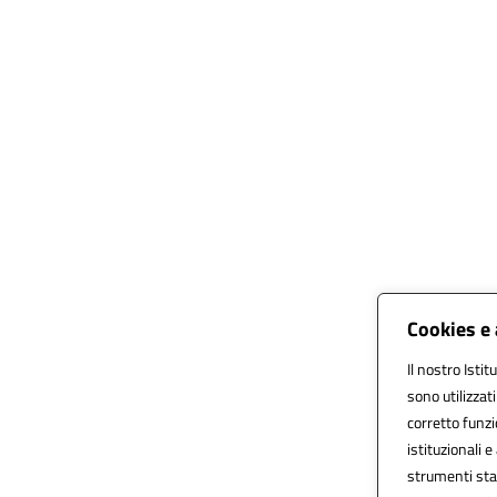
Cookies e 
Il nostro Istit
sono utilizzat
corretto funzio
istituzionali e
strumenti sta