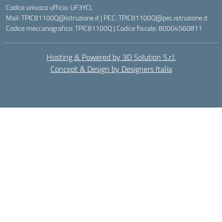
Codice univoco ufficio: UF3YCL
Mail: TPIC81100Q@istruzione.it | PEC: TPIC81100Q@pec.istruzione.it
Codice meccanografico: TPIC81100Q | Codice fiscale: 80004560811
Hosting & Powered by 3D Solution S.r.l.
Concept & Design by Designers Italia