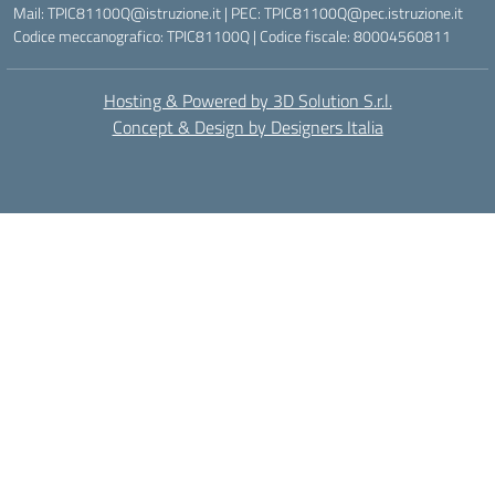
Mail: TPIC81100Q@istruzione.it | PEC: TPIC81100Q@pec.istruzione.it
Codice meccanografico: TPIC81100Q | Codice fiscale: 80004560811
Hosting & Powered by 3D Solution S.r.l.
Concept & Design by Designers Italia