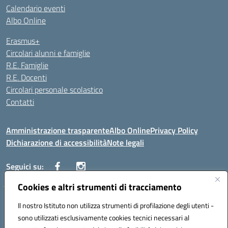
Calendario eventi
Albo Online
Erasmus+
Circolari alunni e famiglie
R.E. Famiglie
R.E. Docenti
Circolari personale scolastico
Contatti
Amministrazione trasparente
Albo Online
Privacy Policy
Dichiarazione di accessibilità
Note legali
Seguici su:
Cookies e altri strumenti di tracciamento
VIALE ITALIA , 13 91011 ALCAMO (TP)
Il nostro Istituto non utilizza strumenti di profilazione degli utenti -
Telefono: 092421906
sono utilizzati esclusivamente cookies tecnici necessari al
Codice univoco ufficio: UF3YCL