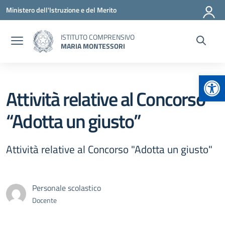
Vai ai contenuti
Vai al menu di navigazione
Vai al footer
Ministero dell'Istruzione e del Merito
ISTITUTO COMPRENSIVO
MARIA MONTESSORI
Apr
Attività relative al Concorso
“Adotta un giusto”
Attività relative al Concorso "Adotta un giusto"
Personale scolastico
Docente