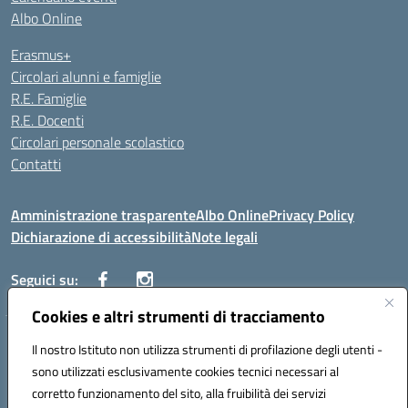
Albo Online
Erasmus+
Circolari alunni e famiglie
R.E. Famiglie
R.E. Docenti
Circolari personale scolastico
Contatti
Amministrazione trasparente
Albo Online
Privacy Policy
Dichiarazione di accessibilità
Note legali
Seguici su:
Cookies e altri strumenti di tracciamento
VIALE ITALIA , 13 91011 ALCAMO (TP)
Il nostro Istituto non utilizza strumenti di profilazione degli utenti -
Telefono: 092421906
sono utilizzati esclusivamente cookies tecnici necessari al
Codice univoco ufficio: UF3YCL
corretto funzionamento del sito, alla fruibilità dei servizi
Mail: TPIC81100Q@istruzione.it | PEC: TPIC81100Q@pec.istruzione.it