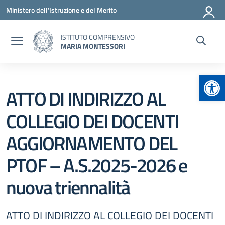
Vai ai contenuti
Vai al menu di navigazione
Vai al footer
Ministero dell'Istruzione e del Merito
ISTITUTO COMPRENSIVO
MARIA MONTESSORI
Apr
ATTO DI INDIRIZZO AL
COLLEGIO DEI DOCENTI
AGGIORNAMENTO DEL
PTOF – A.S.2025-2026 e
nuova triennalità
ATTO DI INDIRIZZO AL COLLEGIO DEI DOCENTI