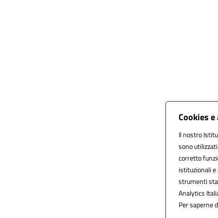
Cookies e 
Il nostro Istit
sono utilizzat
corretto funzio
istituzionali e
strumenti sta
Analytics Itali
Per saperne di