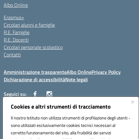
Albo Online
Erasmus+
Circolari alunni e famiglie
R.E. Famiglie
R.E. Docenti
Circolari personale scolastico
Contatti
Amministrazione trasparente
Albo Online
Privacy Policy
Dichiarazione di accessibilità
Note legali
Seguici su:
Cookies e altri strumenti di tracciamento
VIALE ITALIA , 13 91011 ALCAMO (TP)
Il nostro Istituto non utilizza strumenti di profilazione degli utenti -
Telefono: 092421906
sono utilizzati esclusivamente cookies tecnici necessari al
Codice univoco ufficio: UF3YCL
corretto funzionamento del sito, alla fruibilità dei servizi
Mail: TPIC81100Q@istruzione.it | PEC: TPIC81100Q@pec.istruzione.it