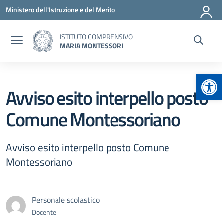
Vai ai contenuti
Vai al menu di navigazione
Vai al footer
Ministero dell'Istruzione e del Merito
ISTITUTO COMPRENSIVO
MARIA MONTESSORI
Apr
Avviso esito interpello posto
Comune Montessoriano
Avviso esito interpello posto Comune
Montessoriano
Personale scolastico
Docente