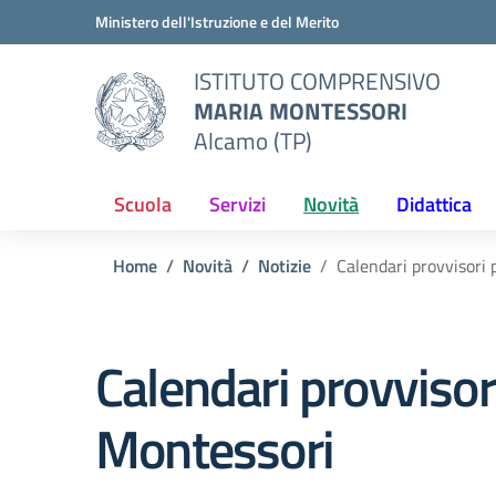
Vai ai contenuti
Vai al menu di navigazione
Vai al footer
Ministero dell'Istruzione e del Merito
ISTITUTO COMPRENSIVO
MARIA MONTESSORI
Alcamo (TP)
Scuola
Servizi
Novità
Didattica
Home
Novità
Notizie
Calendari provvisori 
Calendari provvisori
Montessori