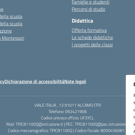
Famiglie e studenti
ne
Percorsi di studio
della scuola
Didattica
della scuola
Offerta formativa
azione
Le schede didattiche
zo Montessori
I progetti delle classi
icy
Dichiarazione di accessibilità
Note legali
VIALE ITALIA , 13 91011 ALCAMO (TP)
Telefono: 092421906
Codice univoco ufficio: UF3YCL
Mail: TPIC81100Q@istruzione.it | PEC: TPIC81100Q@pec.istruzione.it
Codice meccanografico: TPIC81100Q | Codice fiscale: 80004560811