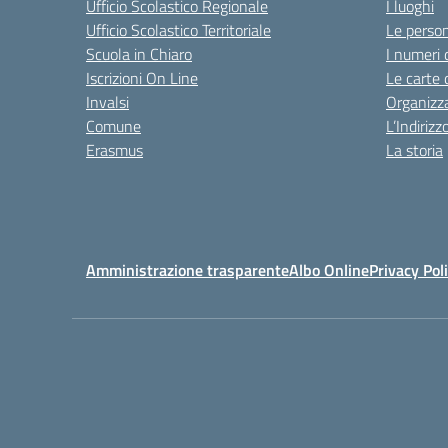
Ufficio Scolastico Regionale
I luoghi
Ufficio Scolastico Territoriale
Le perso
Scuola in Chiaro
I numeri 
Iscrizioni On Line
Le carte 
Invalsi
Organizz
Comune
L’Indiriz
Erasmus
La storia
Amministrazione trasparente
Albo Online
Privacy Pol