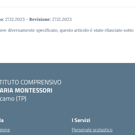
o:
27.12.2023
-
Revisione:
27.12.2023
ove diversamente specificato, questo articolo è stato rilasciato sott
STITUTO COMPRENSIVO
ARIA MONTESSORI
lcamo (TP)
Visita la pagina iniziale della scuola
la
I Servizi
zione
Personale scolastico