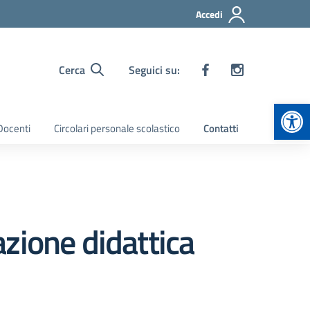
Accedi
Cerca
Seguici su:
Apr
 Docenti
Circolari personale scolastico
Contatti
azione didattica