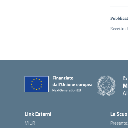
Pubblicat
Eccetto d
I
M
A
— 
Link Esterni
La Scuo
MIUR
Presenta