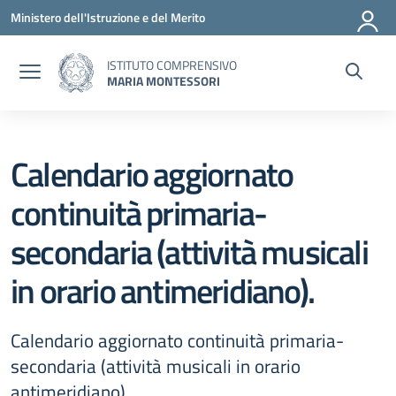
Vai ai contenuti
Vai al menu di navigazione
Vai al footer
Ministero dell'Istruzione e del Merito
ISTITUTO COMPRENSIVO
MARIA MONTESSORI
Calendario aggiornato
continuità primaria-
secondaria (attività musicali
in orario antimeridiano).
Calendario aggiornato continuità primaria-
secondaria (attività musicali in orario
antimeridiano).