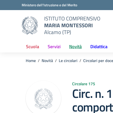
Vai ai contenuti
Vai al menu di navigazione
Vai al footer
Ministero dell'Istruzione e del Merito
ISTITUTO COMPRENSIVO
MARIA MONTESSORI
Alcamo (TP)
Scuola
Servizi
Novità
Didattica
Home
Novità
Le circolari
Circolari per doc
Circolare 175
Circ. n. 
comport