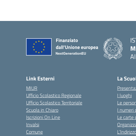
I
M
A
— 
Link Esterni
La Scuo
MIUR
Presenta
Ufficio Scolastico Regionale
I luoghi
Ufficio Scolastico Territoriale
Le perso
Scuola in Chiaro
I numeri 
Iscrizioni On Line
Le carte 
Invalsi
Organizz
Comune
L’Indiriz