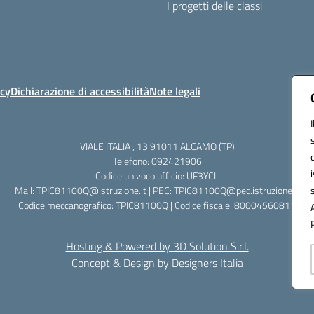
I progetti delle classi
icy
Dichiarazione di accessibilità
Note legali
VIALE ITALIA , 13 91011 ALCAMO (TP)
Telefono: 092421906
Codice univoco ufficio: UF3YCL
Mail: TPIC81100Q@istruzione.it | PEC: TPIC81100Q@pec.istruzione.it
Codice meccanografico: TPIC81100Q | Codice fiscale: 80004560811
Hosting & Powered by 3D Solution S.r.l.
Concept & Design by Designers Italia