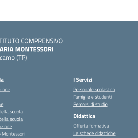
STITUTO COMPRENSIVO
ARIA MONTESSORI
lcamo (TP)
Visita la pagina iniziale della scuola
la
I Servizi
zione
Personale scolastico
Famiglie e studenti
ne
Percorsi di studio
della scuola
Didattica
della scuola
Offerta formativa
azione
Le schede didattiche
zo Montessori