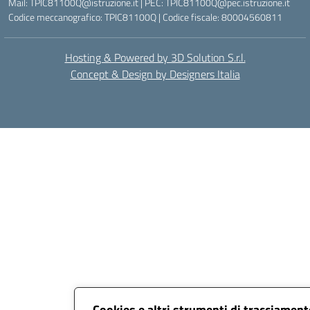
Mail: TPIC81100Q@istruzione.it | PEC: TPIC81100Q@pec.istruzione.it
Codice meccanografico: TPIC81100Q | Codice fiscale: 80004560811
Hosting & Powered by 3D Solution S.r.l.
Concept & Design by Designers Italia
Cookies e altri strumenti di tracciamen