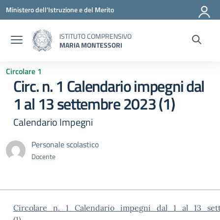
Vai ai contenuti
Vai al menu di navigazione
Vai al footer
Ministero dell'Istruzione e del Merito
ISTITUTO COMPRENSIVO
MARIA MONTESSORI
Circolare 1
Circ. n. 1 Calendario impegni dal
1 al 13 settembre 2023 (1)
Calendario Impegni
Personale scolastico
Docente
Circolare_n._1_Calendario_impegni_dal_1_al_13_se
(1)