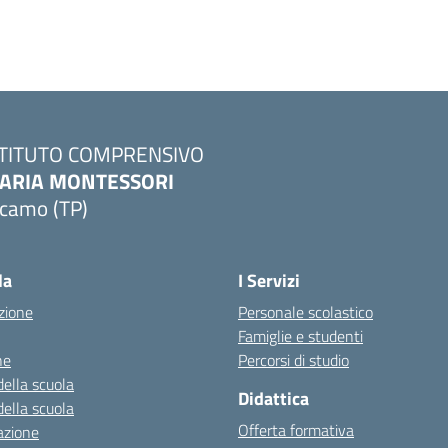
STITUTO COMPRENSIVO
ARIA MONTESSORI
lcamo (TP)
Visita la pagina iniziale della scuola
la
I Servizi
zione
Personale scolastico
Famiglie e studenti
ne
Percorsi di studio
della scuola
Didattica
della scuola
Offerta formativa
azione