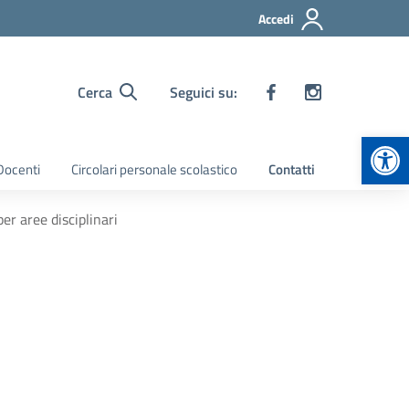
Accedi
Cerca
Seguici su:
Apr
 Docenti
Circolari personale scolastico
Contatti
er aree disciplinari