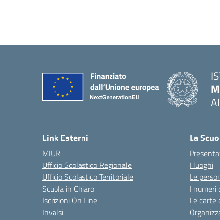
I
M
A
— 
Link Esterni
La Scuo
MIUR
Presenta
Ufficio Scolastico Regionale
I luoghi
Ufficio Scolastico Territoriale
Le perso
Scuola in Chiaro
I numeri 
Iscrizioni On Line
Le carte 
Invalsi
Organizz