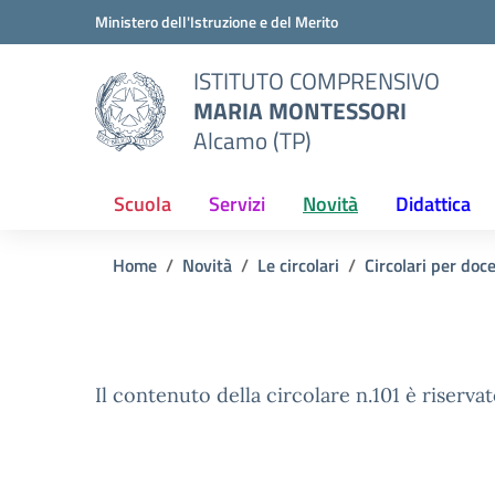
Vai ai contenuti
Vai al menu di navigazione
Vai al footer
Ministero dell'Istruzione e del Merito
ISTITUTO COMPRENSIVO
MARIA MONTESSORI
Alcamo (TP)
Scuola
Servizi
Novità
Didattica
Home
Novità
Le circolari
Circolari per doc
Il contenuto della circolare n.101 è riservat