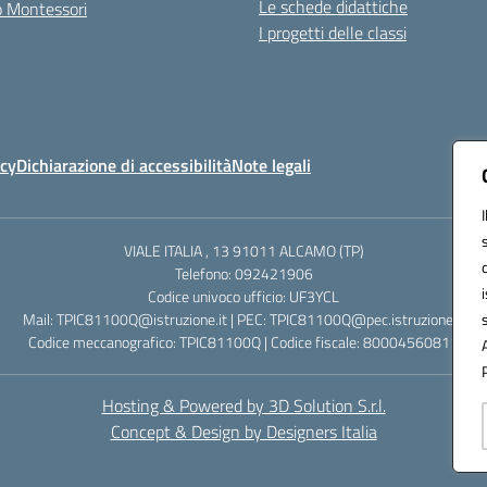
Le schede didattiche
zo Montessori
I progetti delle classi
icy
Dichiarazione di accessibilità
Note legali
VIALE ITALIA , 13 91011 ALCAMO (TP)
Telefono: 092421906
Codice univoco ufficio: UF3YCL
Mail: TPIC81100Q@istruzione.it | PEC: TPIC81100Q@pec.istruzione.it
Codice meccanografico: TPIC81100Q | Codice fiscale: 80004560811
Hosting & Powered by 3D Solution S.r.l.
Concept & Design by Designers Italia