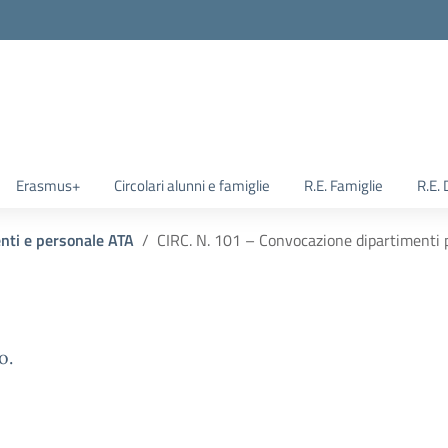
Erasmus+
Circolari alunni e famiglie
R.E. Famiglie
R.E.
enti e personale ATA
CIRC. N. 101 – Convocazione dipartimenti p
o.