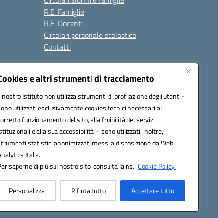
Circolari alunni e famiglie
R.E. Famiglie
R.E. Docenti
Circolari personale scolastico
Contatti
Cookies e altri strumenti di tracciamento
Seguici su:
Il nostro Istituto non utilizza strumenti di profilazione degli utenti -
sono utilizzati esclusivamente cookies tecnici necessari al
corretto funzionamento del sito, alla fruibilità dei servizi
istituzionali e alla sua accessibilità – sono utilizzati, inoltre,
strumenti statistici anonimizzati messi a disposizione da Web
Analytics Italia.
Per saperne di più sul nostro sito, consulta la ns.
Cookie Policy.
Personalizza
Rifiuta tutto
Accettare tutto