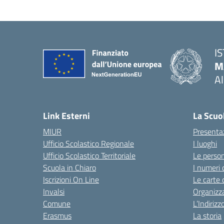
I
M
A
— 
Link Esterni
La Scuo
MIUR
Presenta
Ufficio Scolastico Regionale
I luoghi
Ufficio Scolastico Territoriale
Le perso
Scuola in Chiaro
I numeri 
Iscrizioni On Line
Le carte 
Invalsi
Organizz
Comune
L’Indiriz
Erasmus
La storia