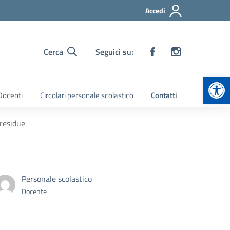
Accedi
Cerca
Seguici su:
Apr
 Docenti
Circolari personale scolastico
Contatti
 residue
Personale scolastico
Docente