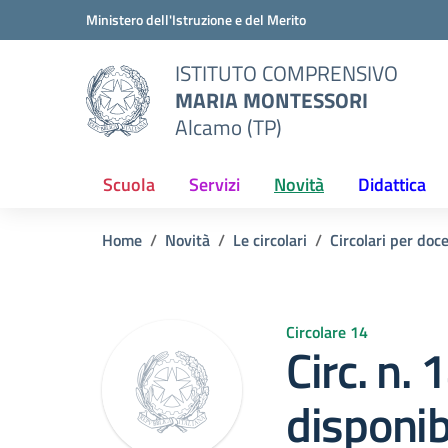
Vai ai contenuti
Vai al menu di navigazione
Vai al footer
Ministero dell'Istruzione e del Merito
ISTITUTO COMPRENSIVO
MARIA MONTESSORI
Alcamo (TP)
Scuola
Servizi
Novità
Didattica
Home
Novità
Le circolari
Circolari per doc
Circolare 14
Circ. n. 
disponib