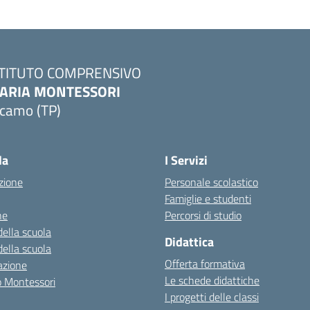
STITUTO COMPRENSIVO
ARIA MONTESSORI
lcamo (TP)
Visita la pagina iniziale della scuola
la
I Servizi
zione
Personale scolastico
Famiglie e studenti
ne
Percorsi di studio
della scuola
Didattica
della scuola
Offerta formativa
azione
Le schede didattiche
zo Montessori
I progetti delle classi