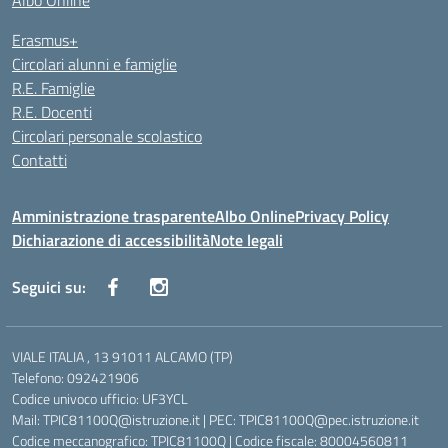
Albo Online
Erasmus+
Circolari alunni e famiglie
R.E. Famiglie
R.E. Docenti
Circolari personale scolastico
Contatti
Amministrazione trasparente
Albo Online
Privacy Policy
Dichiarazione di accessibilità
Note legali
Seguici su:
VIALE ITALIA , 13 91011 ALCAMO (TP)
Telefono: 092421906
Codice univoco ufficio: UF3YCL
Mail: TPIC81100Q@istruzione.it | PEC: TPIC81100Q@pec.istruzione.it
Codice meccanografico: TPIC81100Q | Codice fiscale: 80004560811