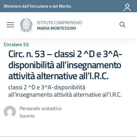
Vai ai contenuti
Vai al menu di navigazione
Vai al footer
Ministero dell'Istruzione e del Merito
ISTITUTO COMPRENSIVO
MARIA MONTESSORI
Circolare 53
Circ. n. 53 – classi 2 ^D e 3^A-
disponibilità all’insegnamento
attività alternative all’I.R.C.
classi 2 ^D e 3^A-disponibilità
all’insegnamento attività alternative all’I.R.C.
Personale scolastico
Docente