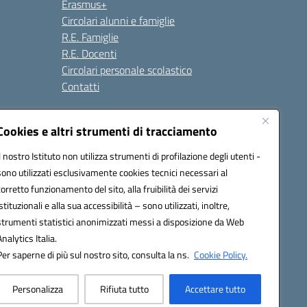
Erasmus+
Circolari alunni e famiglie
R.E. Famiglie
R.E. Docenti
Circolari personale scolastico
Contatti
Cookies e altri strumenti di tracciamento
Seguici su:
Il nostro Istituto non utilizza strumenti di profilazione degli utenti -
sono utilizzati esclusivamente cookies tecnici necessari al
corretto funzionamento del sito, alla fruibilità dei servizi
istituzionali e alla sua accessibilità – sono utilizzati, inoltre,
strumenti statistici anonimizzati messi a disposizione da Web
Analytics Italia.
Per saperne di più sul nostro sito, consulta la ns.
Cookie Policy.
Personalizza
Rifiuta tutto
Accettare tutto