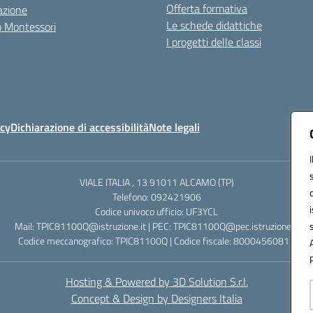
Offerta formativa
azione
Le schede didattiche
zo Montessori
I progetti delle classi
icy
Dichiarazione di accessibilità
Note legali
VIALE ITALIA , 13 91011 ALCAMO (TP)
Telefono: 092421906
Codice univoco ufficio: UF3YCL
Mail: TPIC81100Q@istruzione.it | PEC: TPIC81100Q@pec.istruzione.it
Codice meccanografico: TPIC81100Q | Codice fiscale: 80004560811
Hosting & Powered by 3D Solution S.r.l.
Concept & Design by Designers Italia