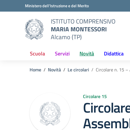
Vai ai contenuti
Vai al menu di navigazione
Vai al footer
Ministero dell'Istruzione e del Merito
ISTITUTO COMPRENSIVO
MARIA MONTESSORI
Alcamo (TP)
Scuola
Servizi
Novità
Didattica
Home
Novità
Le circolari
Circolare n. 15 
Circolare 15
Circolar
Assembl