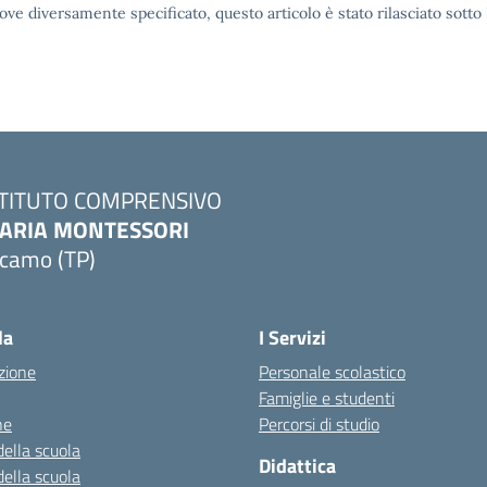
ove diversamente specificato, questo articolo è stato rilasciato sott
STITUTO COMPRENSIVO
ARIA MONTESSORI
lcamo (TP)
Visita la pagina iniziale della scuola
la
I Servizi
zione
Personale scolastico
Famiglie e studenti
ne
Percorsi di studio
della scuola
Didattica
della scuola