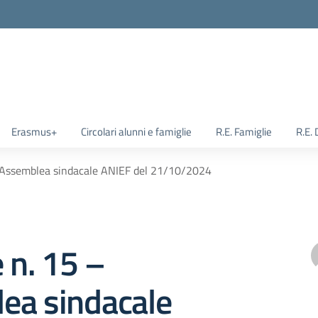
Erasmus+
Circolari alunni e famiglie
R.E. Famiglie
R.E.
– Assemblea sindacale ANIEF del 21/10/2024
e n. 15 –
ea sindacale