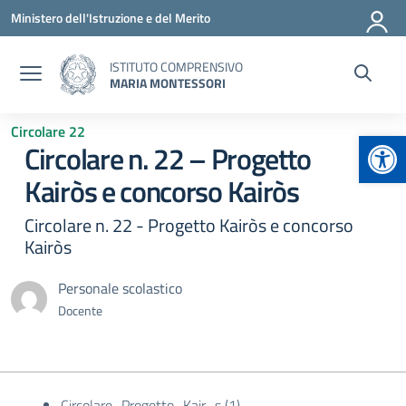
Vai ai contenuti
Vai al menu di navigazione
Vai al footer
Ministero dell'Istruzione e del Merito
ISTITUTO COMPRENSIVO
MARIA MONTESSORI
Circolare 22
Apr
Circolare n. 22 – Progetto
Kairòs e concorso Kairòs
Circolare n. 22 - Progetto Kairòs e concorso
Kairòs
Personale scolastico
Docente
Circolare_Progetto_Kair_s (1)