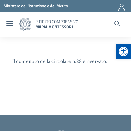
Vai ai contenuti
Vai al menu di navigazione
Vai al footer
Ministero dell'Istruzione e del Merito
ISTITUTO COMPRENSIVO
MARIA MONTESSORI
Apr
Il contenuto della circolare n.28 è riservato.