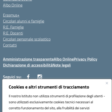
Albo Online
Erasmus+
Circolari alunni e famiglie
R.E. Famiglie
R.E. Docenti
Circolari personale scolastico
Contatti
Amministrazione trasparente
Albo Online
Privacy Policy
Dichiarazione di accessibilità
Note legali
Seguici su:
Cookies e altri strumenti di tracciamento
VIALE ITALIA , 13 91011 ALCAMO (TP)
Il nostro Istituto non utilizza strumenti di profilazione degli utenti -
Telefono: 092421906
sono utilizzati esclusivamente cookies tecnici necessari al
Codice univoco ufficio: UF3YCL
corretto funzionamento del sito, alla fruibilità dei servizi
Mail: TPIC81100Q@istruzione.it | PEC: TPIC81100Q@pec.istruzione.it