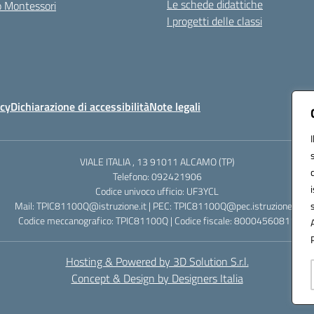
Le schede didattiche
zo Montessori
I progetti delle classi
icy
Dichiarazione di accessibilità
Note legali
VIALE ITALIA , 13 91011 ALCAMO (TP)
Telefono: 092421906
Codice univoco ufficio: UF3YCL
Mail: TPIC81100Q@istruzione.it | PEC: TPIC81100Q@pec.istruzione.it
Codice meccanografico: TPIC81100Q | Codice fiscale: 80004560811
Hosting & Powered by 3D Solution S.r.l.
Concept & Design by Designers Italia