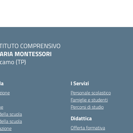
STITUTO COMPRENSIVO
ARIA MONTESSORI
lcamo (TP)
Visita la pagina iniziale della scuola
la
I Servizi
zione
Personale scolastico
Famiglie e studenti
ne
Percorsi di studio
della scuola
Didattica
della scuola
Offerta formativa
azione