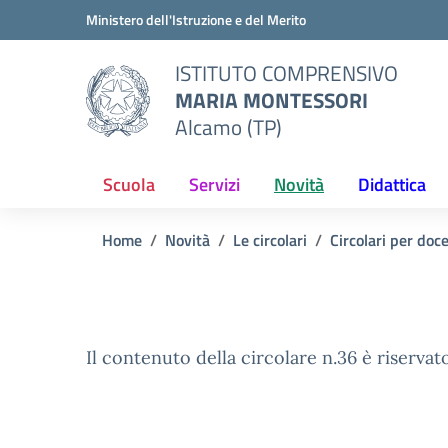
Vai ai contenuti
Vai al menu di navigazione
Vai al footer
Ministero dell'Istruzione e del Merito
ISTITUTO COMPRENSIVO
MARIA MONTESSORI
Alcamo (TP)
Scuola
Servizi
Novità
Didattica
Home
Novità
Le circolari
Circolari per doc
Il contenuto della circolare n.36 è riservato