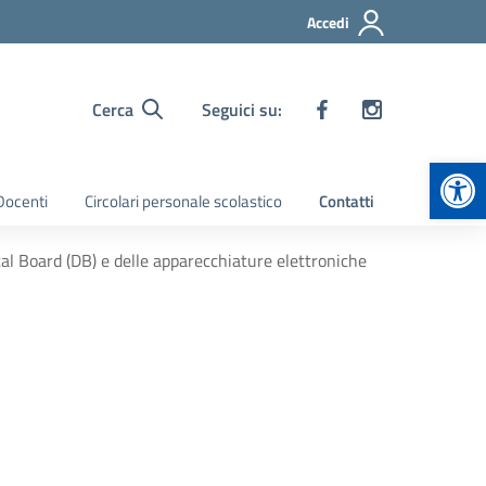
Accedi
Cerca
Seguici su:
Apr
 Docenti
Circolari personale scolastico
Contatti
tal Board (DB) e delle apparecchiature elettroniche