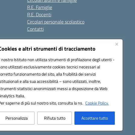
Circolari alunni e famiglie
R.E. Famiglie
R.E. Docenti
Circolari personale scolastico
Contatti
Cookies e altri strumenti di tracciamento
Seguici su:
Il nostro Istituto non utilizza strumenti di profilazione degli utenti -
sono utilizzati esclusivamente cookies tecnici necessari al
corretto funzionamento del sito, alla fruibilità dei servizi
istituzionali e alla sua accessibilità – sono utilizzati, inoltre,
strumenti statistici anonimizzati messi a disposizione da Web
Analytics Italia.
Per saperne di più sul nostro sito, consulta la ns.
Cookie Policy.
Personalizza
Rifiuta tutto
Accettare tutto