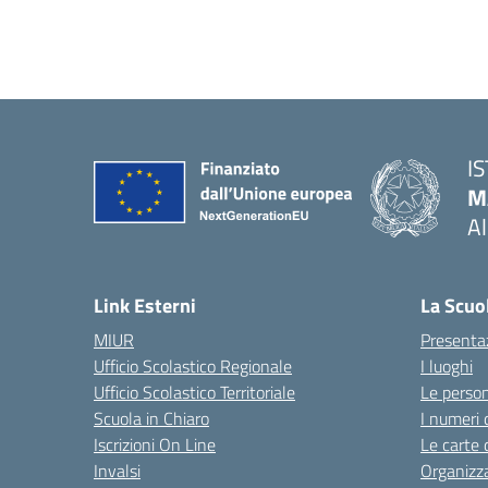
I
M
A
— 
Link Esterni
La Scuo
MIUR
Presenta
Ufficio Scolastico Regionale
I luoghi
Ufficio Scolastico Territoriale
Le perso
Scuola in Chiaro
I numeri 
Iscrizioni On Line
Le carte 
Invalsi
Organizz