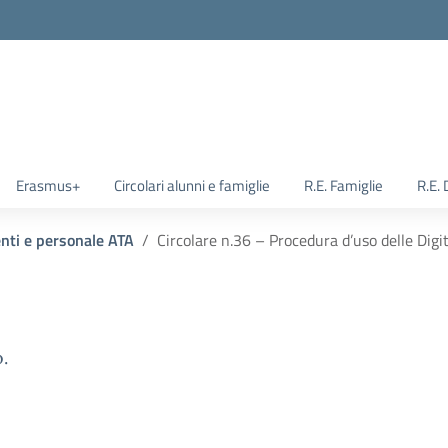
Erasmus+
Circolari alunni e famiglie
R.E. Famiglie
R.E.
enti e personale ATA
Circolare n.36 – Procedura d’uso delle Digi
.