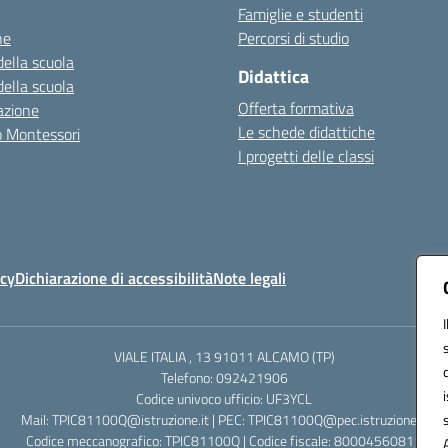
Famiglie e studenti
ne
Percorsi di studio
della scuola
Didattica
della scuola
Offerta formativa
azione
Le schede didattiche
zo Montessori
I progetti delle classi
icy
Dichiarazione di accessibilità
Note legali
VIALE ITALIA , 13 91011 ALCAMO (TP)
Telefono: 092421906
Codice univoco ufficio: UF3YCL
Mail: TPIC81100Q@istruzione.it | PEC: TPIC81100Q@pec.istruzione.it
Codice meccanografico: TPIC81100Q | Codice fiscale: 80004560811