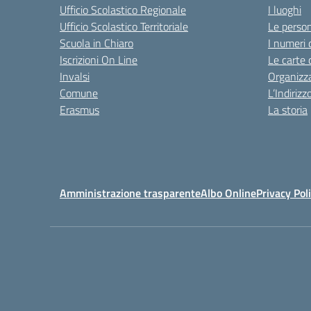
Ufficio Scolastico Regionale
I luoghi
Ufficio Scolastico Territoriale
Le perso
Scuola in Chiaro
I numeri 
Iscrizioni On Line
Le carte 
Invalsi
Organizz
Comune
L’Indiriz
Erasmus
La storia
Amministrazione trasparente
Albo Online
Privacy Pol