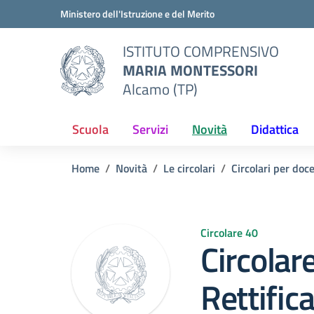
Vai ai contenuti
Vai al menu di navigazione
Vai al footer
Ministero dell'Istruzione e del Merito
ISTITUTO COMPRENSIVO
MARIA MONTESSORI
Alcamo (TP)
Scuola
Servizi
Novità
Didattica
Home
Novità
Le circolari
Circolari per doc
Circolare 40
Circolar
Rettific