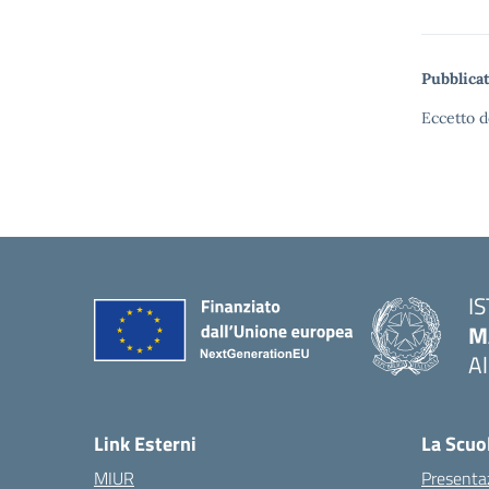
Pubblicat
Eccetto d
I
M
A
— 
Link Esterni
La Scuo
MIUR
Presenta