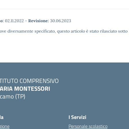
o:
02.11.2022
-
Revisione:
30.06.2023
ove diversamente specificato, questo articolo è stato rilasciato sott
STITUTO COMPRENSIVO
ARIA MONTESSORI
lcamo (TP)
Visita la pagina iniziale della scuola
la
I Servizi
zione
Personale scolastico