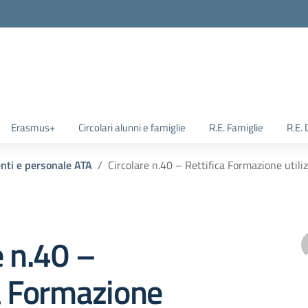
Erasmus+
Circolari alunni e famiglie
R.E. Famiglie
R.E.
enti e personale ATA
Circolare n.40 – Rettifica Formazione utili
e n.40 –
a Formazione