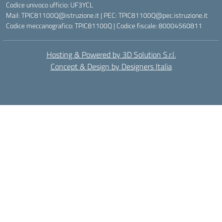
Codice univoco ufficio: UF3YCL
Mail: TPIC81100Q@istruzione.it | PEC: TPIC81100Q@pec.istruzione.it
Codice meccanografico: TPIC81100Q | Codice fiscale: 80004560811
Hosting & Powered by 3D Solution S.r.l.
Concept & Design by Designers Italia