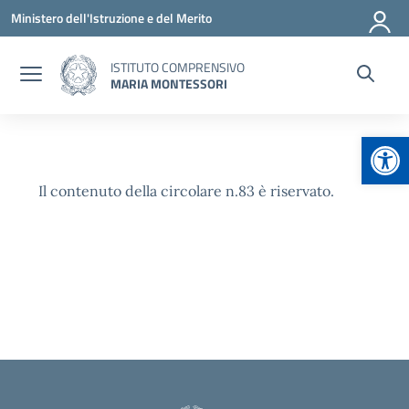
Vai ai contenuti
Vai al menu di navigazione
Vai al footer
Ministero dell'Istruzione e del Merito
ISTITUTO COMPRENSIVO
MARIA MONTESSORI
Apr
Il contenuto della circolare n.83 è riservato.