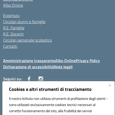
Albo Online
Erasmus+
Circolari alunni e famiglie
R.E. Famiglie
R.E. Docenti
Circolari personale scolastico
Contatti
Amministrazione trasparente
Albo Online
Privacy Policy
Dichiarazione di accessibilità
Note legali
Seguici su:
Cookies e altri strumenti di tracciamento
VIALE ITALIA , 13 91011 ALCAMO (TP)
Il nostro Istituto non utilizza strumenti di profilazione degli utenti -
Telefono: 092421906
sono utilizzati esclusivamente cookies tecnici necessari al
Codice univoco ufficio: UF3YCL
corretto funzionamento del sito, alla fruibilità dei servizi
Mail: TPIC81100Q@istruzione.it | PEC: TPIC81100Q@pec.istruzione.it