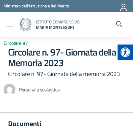
Vai ai contenuti
Vai al menu di navigazione
Vai al footer
Ministero dell'Istruzione e del Merito
ISTITUTO COMPRENSIVO
MARIA MONTESSORI
Circolare 97
Apr
Circolare n. 97- Giornata della
Memoria 2023
Circolare n. 97- Giornata della memoria 2023
Personale scolastico
Documenti