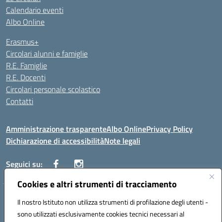
Calendario eventi
Albo Online
Erasmus+
Circolari alunni e famiglie
R.E. Famiglie
R.E. Docenti
Circolari personale scolastico
Contatti
Amministrazione trasparente
Albo Online
Privacy Policy
Dichiarazione di accessibilità
Note legali
Seguici su:
Cookies e altri strumenti di tracciamento
VIALE ITALIA , 13 91011 ALCAMO (TP)
Il nostro Istituto non utilizza strumenti di profilazione degli utenti -
Telefono: 092421906
sono utilizzati esclusivamente cookies tecnici necessari al
Codice univoco ufficio: UF3YCL