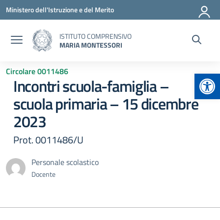
Vai ai contenuti
Vai al menu di navigazione
Vai al footer
Ministero dell'Istruzione e del Merito
ISTITUTO COMPRENSIVO
MARIA MONTESSORI
Circolare 0011486
Apr
Incontri scuola-famiglia –
scuola primaria – 15 dicembre
2023
Prot. 0011486/U
Personale scolastico
Docente