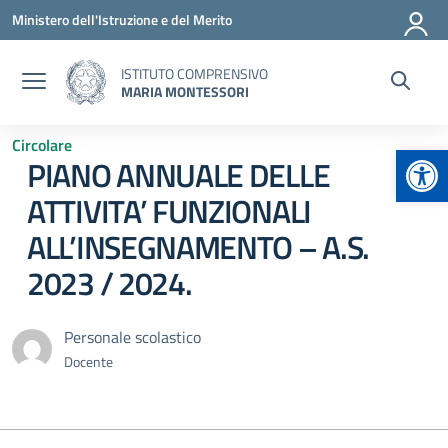
Vai ai contenuti
Vai al menu di navigazione
Vai al footer
Ministero dell'Istruzione e del Merito
ISTITUTO COMPRENSIVO
MARIA MONTESSORI
Circolare
Apr
PIANO ANNUALE DELLE
ATTIVITA’ FUNZIONALI
ALL’INSEGNAMENTO – A.S.
2023 / 2024.
Personale scolastico
Docente