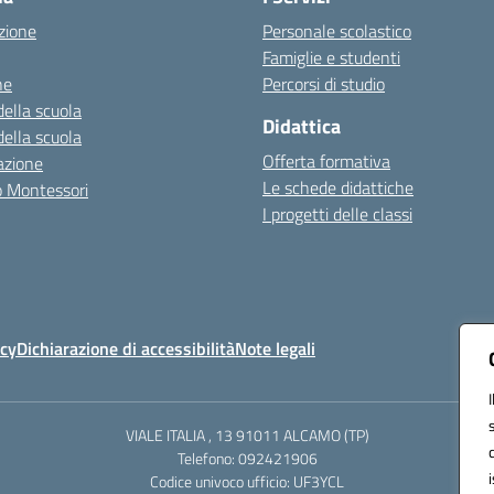
zione
Personale scolastico
Famiglie e studenti
ne
Percorsi di studio
della scuola
Didattica
della scuola
Offerta formativa
azione
Le schede didattiche
zo Montessori
I progetti delle classi
icy
Dichiarazione di accessibilità
Note legali
VIALE ITALIA , 13 91011 ALCAMO (TP)
Telefono: 092421906
Codice univoco ufficio: UF3YCL