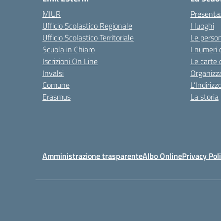
MIUR
Presenta
Ufficio Scolastico Regionale
I luoghi
Ufficio Scolastico Territoriale
Le perso
Scuola in Chiaro
I numeri 
Iscrizioni On Line
Le carte 
Invalsi
Organizz
Comune
L’Indiriz
Erasmus
La storia
Amministrazione trasparente
Albo Online
Privacy Pol