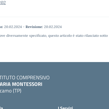
202
o:
20.02.2024
-
Revisione:
20.02.2024
ove diversamente specificato, questo articolo è stato rilasciato sott
STITUTO COMPRENSIVO
ARIA MONTESSORI
lcamo (TP)
Visita la pagina iniziale della scuola
la
I Servizi