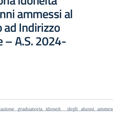
ria idoneità
unni ammessi al
 ad Indirizzo
 – A.S. 2024-
cazione_graduatoria_idoneit__degli_alunni_ammes