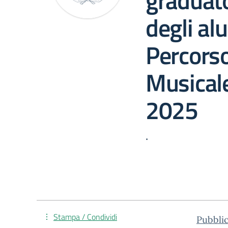
graduato
degli al
Percorso
Musicale
2025
.
Stampa / Condividi
Pubbli