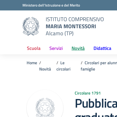
Vai ai contenuti
Vai al menu di navigazione
Vai al footer
Ministero dell'Istruzione e del Merito
ISTITUTO COMPRENSIVO
MARIA MONTESSORI
Alcamo (TP)
Scuola
Servizi
Novità
Didattica
Home
Le
Circolari per alunn
Novità
circolari
famiglie
Circolare 1791
Pubblic