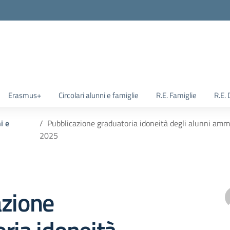
Erasmus+
Circolari alunni e famiglie
R.E. Famiglie
R.E.
i e
Pubblicazione graduatoria idoneità degli alunni amme
2025
azione