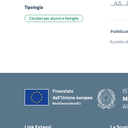
_A.S._
Tipologia
Circolari per alunni e famiglie
Pubblicat
Eccetto d
I
M
A
— 
Link Esterni
La Scuo