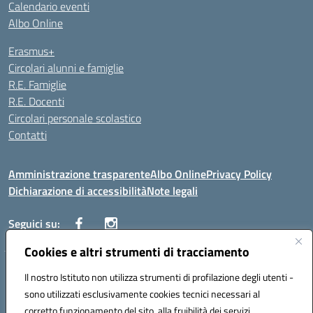
Calendario eventi
Albo Online
Erasmus+
Circolari alunni e famiglie
R.E. Famiglie
R.E. Docenti
Circolari personale scolastico
Contatti
Amministrazione trasparente
Albo Online
Privacy Policy
Dichiarazione di accessibilità
Note legali
Seguici su:
Cookies e altri strumenti di tracciamento
VIALE ITALIA , 13 91011 ALCAMO (TP)
Il nostro Istituto non utilizza strumenti di profilazione degli utenti -
Telefono: 092421906
sono utilizzati esclusivamente cookies tecnici necessari al
Codice univoco ufficio: UF3YCL
corretto funzionamento del sito, alla fruibilità dei servizi