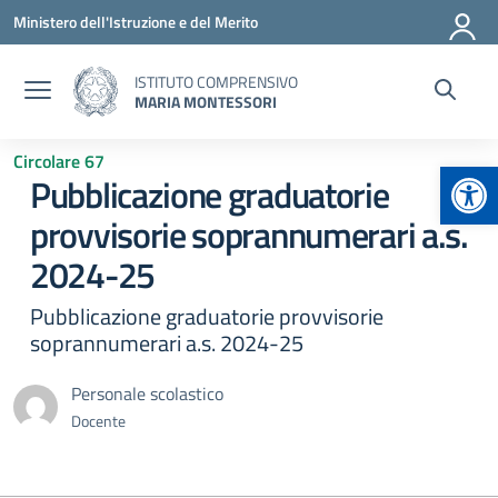
Vai ai contenuti
Vai al menu di navigazione
Vai al footer
Ministero dell'Istruzione e del Merito
ISTITUTO COMPRENSIVO
MARIA MONTESSORI
Circolare 67
Apr
Pubblicazione graduatorie
provvisorie soprannumerari a.s.
2024-25
Pubblicazione graduatorie provvisorie
soprannumerari a.s. 2024-25
Personale scolastico
Docente