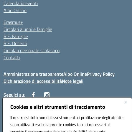
Calendario eventi
Albo Online
Erasmus+
Circolari alunni e famiglie
R.E. Famiglie
R.E. Docenti
Circolari personale scolastico
Contatti
Amministrazione trasparente
Albo Online
Privacy Policy
Dichiarazione di accessibilità
Note legali
Seguici su:
Cookies e altri strumenti di tracciamento
VIALE ITALIA , 13 91011 ALCAMO (TP)
Il nostro Istituto non utilizza strumenti di profilazione degli utenti -
Telefono: 092421906
sono utilizzati esclusivamente cookies tecnici necessari al
Codice univoco ufficio: UF3YCL
corretto funzionamento del sito, alla fruibilità dei servizi