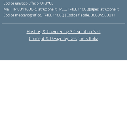
Codice univoco ufficio: UF3YCL
Mail: TPIC81100Q@istruzione.it | PEC: TPIC81100Q@pec.istruzione.it
Codice meccanografico: TPIC81100Q | Codice fiscale: 80004560811
Hosting & Powered by 3D Solution S.r.l.
Concept & Design by Designers Italia