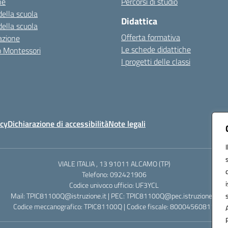
ne
Percorsi di studio
della scuola
Didattica
della scuola
Offerta formativa
azione
Le schede didattiche
zo Montessori
I progetti delle classi
icy
Dichiarazione di accessibilità
Note legali
VIALE ITALIA , 13 91011 ALCAMO (TP)
Telefono: 092421906
Codice univoco ufficio: UF3YCL
Mail: TPIC81100Q@istruzione.it | PEC: TPIC81100Q@pec.istruzione.it
Codice meccanografico: TPIC81100Q | Codice fiscale: 80004560811