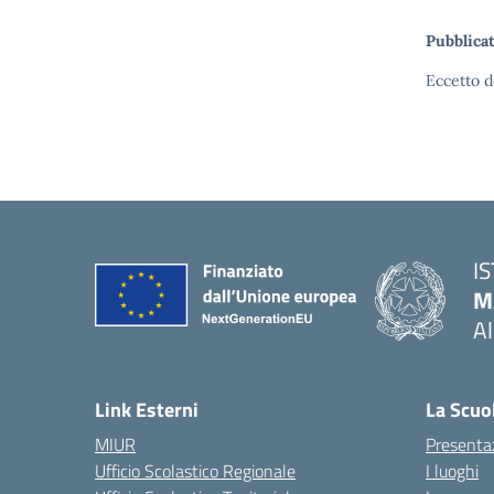
Pubblicat
Eccetto d
I
M
A
— 
Link Esterni
La Scuo
MIUR
Presenta
Ufficio Scolastico Regionale
I luoghi