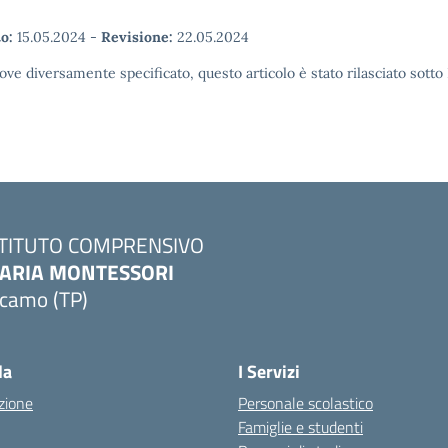
o:
15.05.2024
-
Revisione:
22.05.2024
ove diversamente specificato, questo articolo è stato rilasciato sott
STITUTO COMPRENSIVO
ARIA MONTESSORI
lcamo (TP)
Visita la pagina iniziale della scuola
la
I Servizi
zione
Personale scolastico
Famiglie e studenti