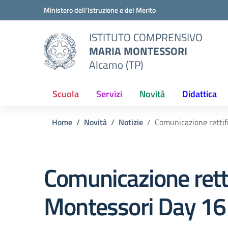
Vai ai contenuti
Vai al menu di navigazione
Vai al footer
Ministero dell'Istruzione e del Merito
ISTITUTO COMPRENSIVO
MARIA MONTESSORI
Alcamo (TP)
Scuola
Servizi
Novità
Didattica
Home
Novità
Notizie
Comunicazione rettif
Comunicazione rett
Montessori Day 16