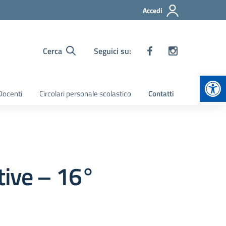
Accedi
Cerca
Seguici su:
Apr
 Docenti
Circolari personale scolastico
Contatti
tive – 16°