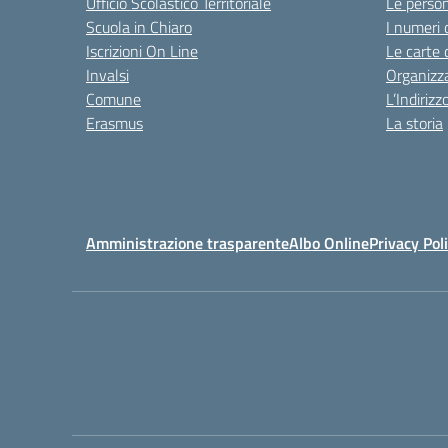
Ufficio Scolastico Territoriale
Le perso
Scuola in Chiaro
I numeri 
Iscrizioni On Line
Le carte 
Invalsi
Organizz
Comune
L’Indiriz
Erasmus
La storia
Amministrazione trasparente
Albo Online
Privacy Pol