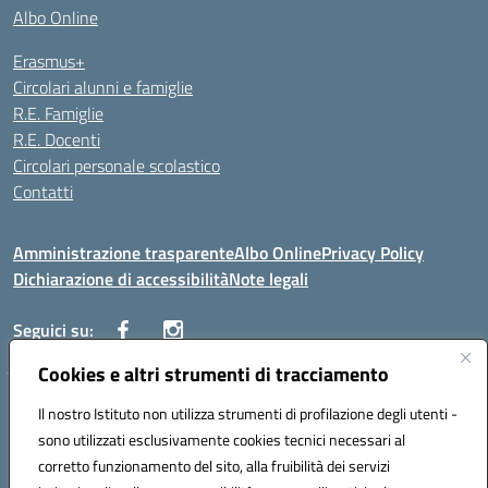
Albo Online
Erasmus+
Circolari alunni e famiglie
R.E. Famiglie
R.E. Docenti
Circolari personale scolastico
Contatti
Amministrazione trasparente
Albo Online
Privacy Policy
Dichiarazione di accessibilità
Note legali
Seguici su:
Cookies e altri strumenti di tracciamento
VIALE ITALIA , 13 91011 ALCAMO (TP)
Il nostro Istituto non utilizza strumenti di profilazione degli utenti -
Telefono: 092421906
sono utilizzati esclusivamente cookies tecnici necessari al
Codice univoco ufficio: UF3YCL
corretto funzionamento del sito, alla fruibilità dei servizi
Mail: TPIC81100Q@istruzione.it | PEC: TPIC81100Q@pec.istruzione.it