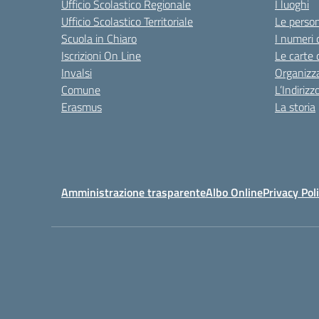
Ufficio Scolastico Regionale
I luoghi
Ufficio Scolastico Territoriale
Le perso
Scuola in Chiaro
I numeri 
Iscrizioni On Line
Le carte 
Invalsi
Organizz
Comune
L’Indiriz
Erasmus
La storia
Amministrazione trasparente
Albo Online
Privacy Pol