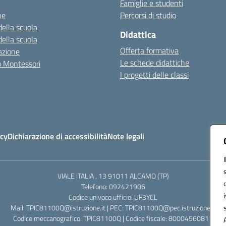
Famiglie e studenti
ne
Percorsi di studio
della scuola
Didattica
della scuola
Offerta formativa
azione
Le schede didattiche
zo Montessori
I progetti delle classi
icy
Dichiarazione di accessibilità
Note legali
VIALE ITALIA , 13 91011 ALCAMO (TP)
Telefono: 092421906
Codice univoco ufficio: UF3YCL
Mail: TPIC81100Q@istruzione.it | PEC: TPIC81100Q@pec.istruzione.it
Codice meccanografico: TPIC81100Q | Codice fiscale: 80004560811