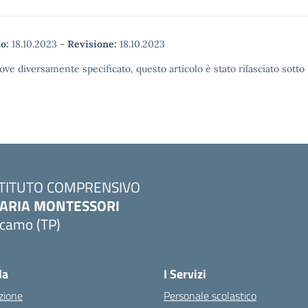
o:
18.10.2023
-
Revisione:
18.10.2023
ove diversamente specificato, questo articolo è stato rilasciato sott
STITUTO COMPRENSIVO
ARIA MONTESSORI
lcamo (TP)
Visita la pagina iniziale della scuola
la
I Servizi
zione
Personale scolastico