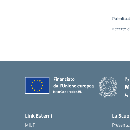
Pubblicat
Eccetto d
I
M
A
— 
Link Esterni
La Scuo
MIUR
Presenta