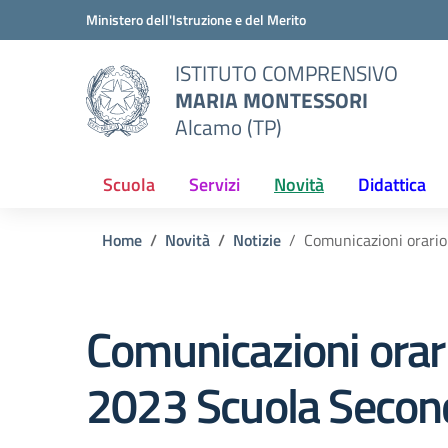
Vai ai contenuti
Vai al menu di navigazione
Vai al footer
Ministero dell'Istruzione e del Merito
ISTITUTO COMPRENSIVO
MARIA MONTESSORI
Alcamo (TP)
Scuola
Servizi
Novità
Didattica
Home
Novità
Notizie
Comunicazioni orario
Comunicazioni orar
2023 Scuola Second