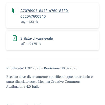
A7076903-842F-4760-AEFD-
65C547600840
png - 423 kb
Sfilata-di-carnevale
pdf - 10175 kb
Pubblicato:
17.02.2023
-
Revisione:
10.07.2023
Eccetto dove diversamente specificato, questo articolo è
stato rilasciato sotto Licenza Creative Commons
Attribuzione 4.0 Italia.