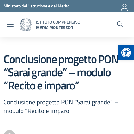
Vai ai contenuti
Vai al menu di navigazione
Vai al footer
Ministero dell'Istruzione e del Merito
ISTITUTO COMPRENSIVO
MARIA MONTESSORI
Apr
Conclusione progetto PON
“Sarai grande” – modulo
“Recito e imparo”
Conclusione progetto PON “Sarai grande” –
modulo “Recito e imparo”