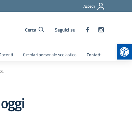
Accedi
Cerca
Seguici su:
Apr
 Docenti
Circolari personale scolastico
Contatti
ta
 oggi