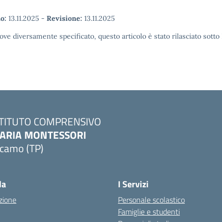
o:
13.11.2025
-
Revisione:
13.11.2025
ove diversamente specificato, questo articolo è stato rilasciato sott
STITUTO COMPRENSIVO
ARIA MONTESSORI
lcamo (TP)
Visita la pagina iniziale della scuola
la
I Servizi
zione
Personale scolastico
Famiglie e studenti