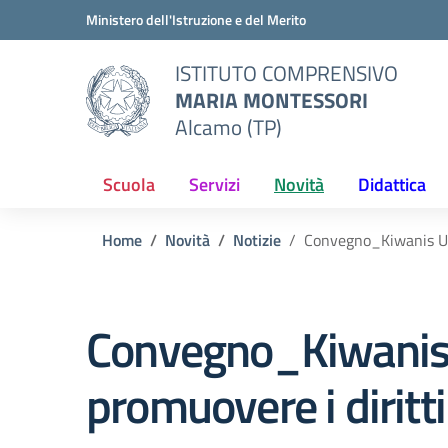
Vai ai contenuti
Vai al menu di navigazione
Vai al footer
Ministero dell'Istruzione e del Merito
ISTITUTO COMPRENSIVO
MARIA MONTESSORI
Alcamo (TP)
Scuola
Servizi
Novità
Didattica
Home
Novità
Notizie
Convegno_Kiwanis Un 
Convegno_Kiwanis 
promuovere i diritti