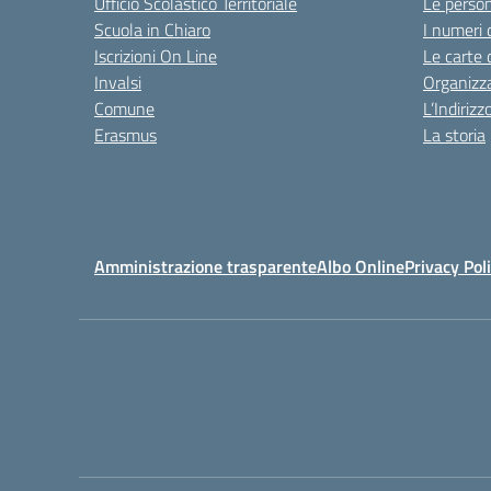
Ufficio Scolastico Territoriale
Le perso
Scuola in Chiaro
I numeri 
Iscrizioni On Line
Le carte 
Invalsi
Organizz
Comune
L’Indiriz
Erasmus
La storia
Amministrazione trasparente
Albo Online
Privacy Pol