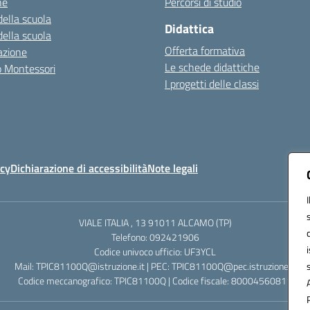
ne
Percorsi di studio
della scuola
Didattica
della scuola
Offerta formativa
azione
Le schede didattiche
zo Montessori
I progetti delle classi
icy
Dichiarazione di accessibilità
Note legali
VIALE ITALIA , 13 91011 ALCAMO (TP)
Telefono: 092421906
Codice univoco ufficio: UF3YCL
Mail: TPIC81100Q@istruzione.it | PEC: TPIC81100Q@pec.istruzione.it
Codice meccanografico: TPIC81100Q | Codice fiscale: 80004560811