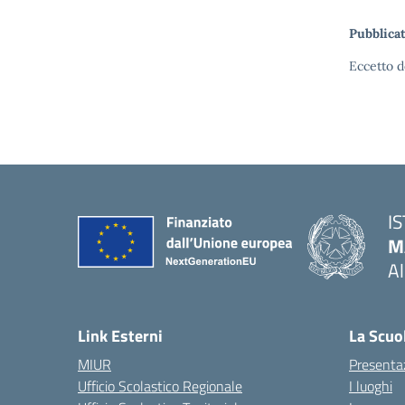
Pubblicat
Eccetto d
I
M
A
— 
Link Esterni
La Scuo
MIUR
Presenta
Ufficio Scolastico Regionale
I luoghi