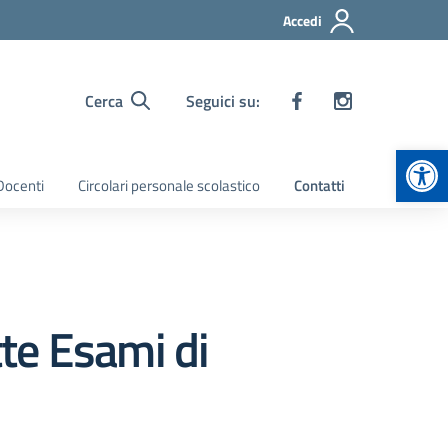
Accedi
Cerca
Seguici su:
Apr
 Docenti
Circolari personale scolastico
Contatti
te Esami di