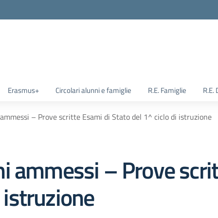
Erasmus+
Circolari alunni e famiglie
R.E. Famiglie
R.E.
mmessi – Prove scritte Esami di Stato del 1^ ciclo di istruzione
i ammessi – Prove scrit
i istruzione