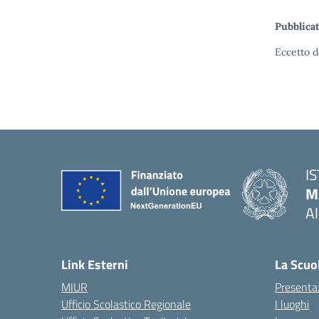
Pubblicat
Eccetto d
I
M
A
— 
Link Esterni
La Scuo
MIUR
Presenta
Ufficio Scolastico Regionale
I luoghi