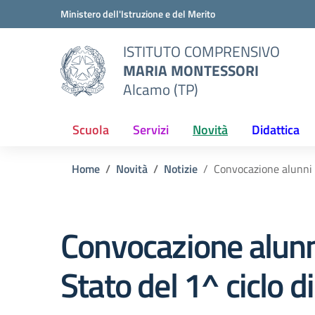
Vai ai contenuti
Vai al menu di navigazione
Vai al footer
Ministero dell'Istruzione e del Merito
ISTITUTO COMPRENSIVO
MARIA MONTESSORI
Alcamo (TP)
Scuola
Servizi
Novità
Didattica
Home
Novità
Notizie
Convocazione alunni a
Convocazione alunn
Stato del 1^ ciclo d