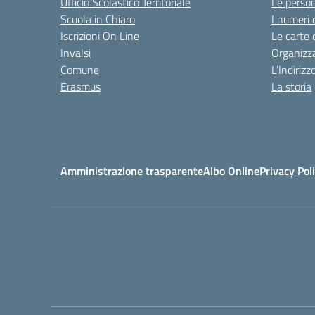
Ufficio Scolastico Territoriale
Le perso
Scuola in Chiaro
I numeri 
Iscrizioni On Line
Le carte 
Invalsi
Organizz
Comune
L’Indiriz
Erasmus
La storia
Amministrazione trasparente
Albo Online
Privacy Pol