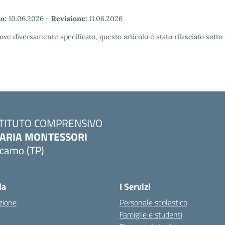
o:
10.06.2026
-
Revisione:
11.06.2026
ove diversamente specificato, questo articolo è stato rilasciato sott
STITUTO COMPRENSIVO
ARIA MONTESSORI
lcamo (TP)
Visita la pagina iniziale della scuola
la
I Servizi
zione
Personale scolastico
Famiglie e studenti