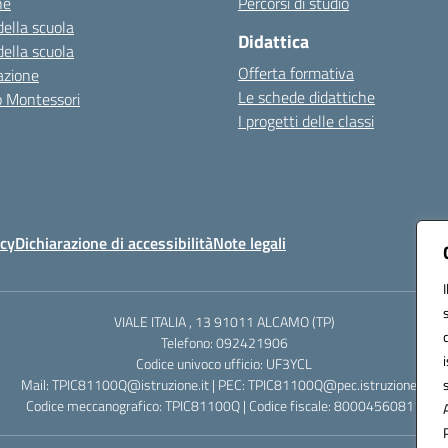
ne
Percorsi di studio
della scuola
Didattica
della scuola
Offerta formativa
azione
Le schede didattiche
zo Montessori
I progetti delle classi
icy
Dichiarazione di accessibilità
Note legali
VIALE ITALIA , 13 91011 ALCAMO (TP)
Telefono: 092421906
Codice univoco ufficio: UF3YCL
Mail: TPIC81100Q@istruzione.it | PEC: TPIC81100Q@pec.istruzione.it
Codice meccanografico: TPIC81100Q | Codice fiscale: 80004560811