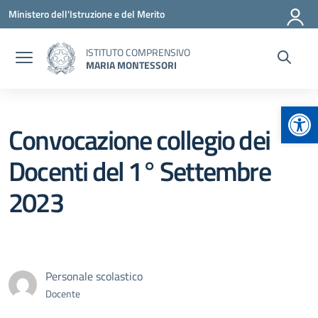
Vai ai contenuti
Vai al menu di navigazione
Vai al footer
Ministero dell'Istruzione e del Merito
ISTITUTO COMPRENSIVO
MARIA MONTESSORI
Apr
Convocazione collegio dei
Docenti del 1° Settembre
2023
Personale scolastico
Docente