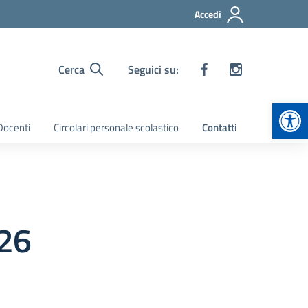
Accedi
Cerca
Seguici su:
Apr
 Docenti
Circolari personale scolastico
Contatti
026