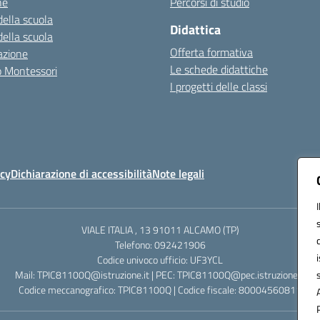
ne
Percorsi di studio
della scuola
Didattica
della scuola
Offerta formativa
azione
Le schede didattiche
zo Montessori
I progetti delle classi
icy
Dichiarazione di accessibilità
Note legali
VIALE ITALIA , 13 91011 ALCAMO (TP)
Telefono: 092421906
Codice univoco ufficio: UF3YCL
Mail: TPIC81100Q@istruzione.it | PEC: TPIC81100Q@pec.istruzione.it
Codice meccanografico: TPIC81100Q | Codice fiscale: 80004560811