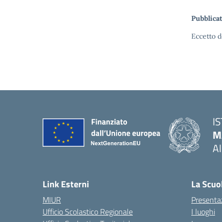
Pubblicat
Eccetto d
I
M
A
— 
Link Esterni
La Scuo
MIUR
Presenta
Ufficio Scolastico Regionale
I luoghi