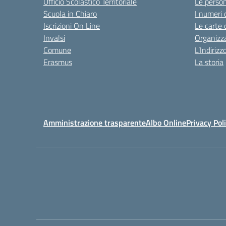
Ufficio Scolastico Territoriale
Le perso
Scuola in Chiaro
I numeri 
Iscrizioni On Line
Le carte 
Invalsi
Organizz
Comune
L’Indiriz
Erasmus
La storia
Amministrazione trasparente
Albo Online
Privacy Pol