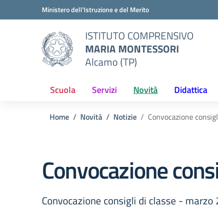
Vai ai contenuti
Vai al menu di navigazione
Vai al footer
Ministero dell'Istruzione e del Merito
ISTITUTO COMPRENSIVO
MARIA MONTESSORI
Alcamo (TP)
Scuola
Servizi
Novità
Didattica
Home
Novità
Notizie
Convocazione consigl
Convocazione consi
Convocazione consigli di classe - marzo