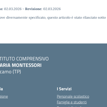
o:
02.03.2026
-
Revisione:
02.03.2026
ove diversamente specificato, questo articolo è stato rilasciato sott
STITUTO COMPRENSIVO
ARIA MONTESSORI
lcamo (TP)
Visita la pagina iniziale della scuola
la
I Servizi
zione
Personale scolastico
Famiglie e studenti