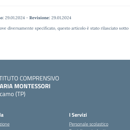
o:
29.01.2024
-
Revisione:
29.01.2024
ove diversamente specificato, questo articolo è stato rilasciato sott
STITUTO COMPRENSIVO
ARIA MONTESSORI
lcamo (TP)
Visita la pagina iniziale della scuola
la
I Servizi
zione
Personale scolastico