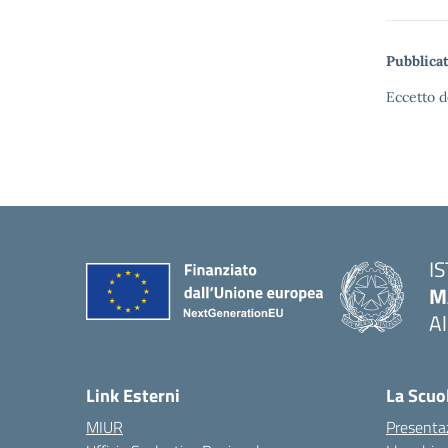
Pubblicat
Eccetto d
I
M
A
— 
Link Esterni
La Scuo
MIUR
Presenta