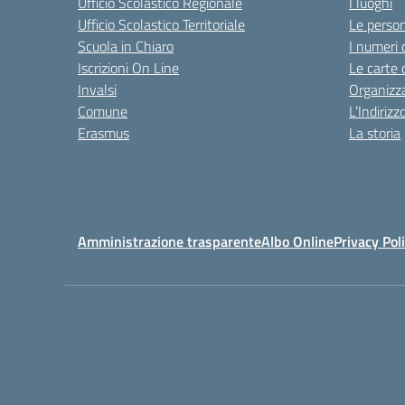
Ufficio Scolastico Regionale
I luoghi
Ufficio Scolastico Territoriale
Le perso
Scuola in Chiaro
I numeri 
Iscrizioni On Line
Le carte 
Invalsi
Organizz
Comune
L’Indiriz
Erasmus
La storia
Amministrazione trasparente
Albo Online
Privacy Pol