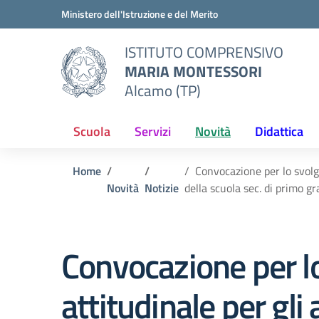
Vai ai contenuti
Vai al menu di navigazione
Vai al footer
Ministero dell'Istruzione e del Merito
ISTITUTO COMPRENSIVO
MARIA MONTESSORI
Alcamo (TP)
Scuola
Servizi
Novità
Didattica
Home
Convocazione per lo svolgi
Novità
Notizie
della scuola sec. di primo g
Convocazione per lo
attitudinale per gli