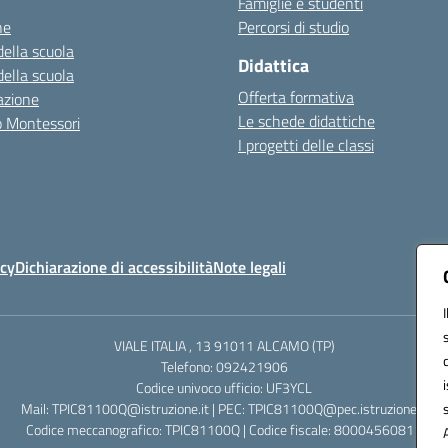
Famiglie e studenti
ne
Percorsi di studio
della scuola
Didattica
della scuola
Offerta formativa
azione
Le schede didattiche
zo Montessori
I progetti delle classi
icy
Dichiarazione di accessibilità
Note legali
VIALE ITALIA , 13 91011 ALCAMO (TP)
Telefono: 092421906
Codice univoco ufficio: UF3YCL
Mail: TPIC81100Q@istruzione.it | PEC: TPIC81100Q@pec.istruzione.it
Codice meccanografico: TPIC81100Q | Codice fiscale: 80004560811