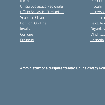
MIUR
Presenta
Ufficio Scolastico Regionale
I luoghi
Ufficio Scolastico Territoriale
Le perso
Scuola in Chiaro
I numeri 
Iscrizioni On Line
Le carte 
Invalsi
Organizz
Comune
L’Indiriz
Erasmus
La storia
Amministrazione trasparente
Albo Online
Privacy Pol