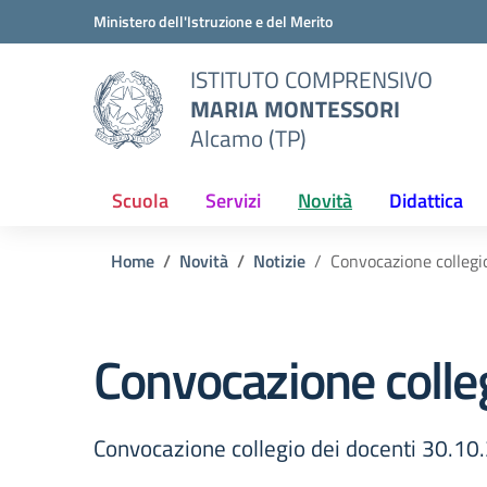
Vai ai contenuti
Vai al menu di navigazione
Vai al footer
Ministero dell'Istruzione e del Merito
ISTITUTO COMPRENSIVO
MARIA MONTESSORI
Alcamo (TP)
Scuola
Servizi
Novità
Didattica
Home
Novità
Notizie
Convocazione collegi
Convocazione colle
Convocazione collegio dei docenti 30.10