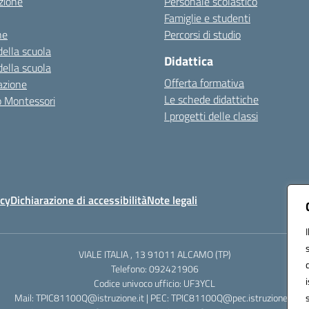
zione
Personale scolastico
Famiglie e studenti
ne
Percorsi di studio
della scuola
Didattica
della scuola
Offerta formativa
azione
Le schede didattiche
zo Montessori
I progetti delle classi
icy
Dichiarazione di accessibilità
Note legali
VIALE ITALIA , 13 91011 ALCAMO (TP)
Telefono: 092421906
Codice univoco ufficio: UF3YCL
Mail: TPIC81100Q@istruzione.it | PEC: TPIC81100Q@pec.istruzione.it