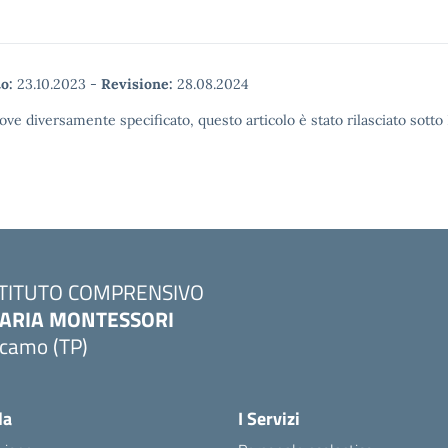
o:
23.10.2023
-
Revisione:
28.08.2024
ove diversamente specificato, questo articolo è stato rilasciato sott
STITUTO COMPRENSIVO
ARIA MONTESSORI
lcamo (TP)
Visita la pagina iniziale della scuola
la
I Servizi