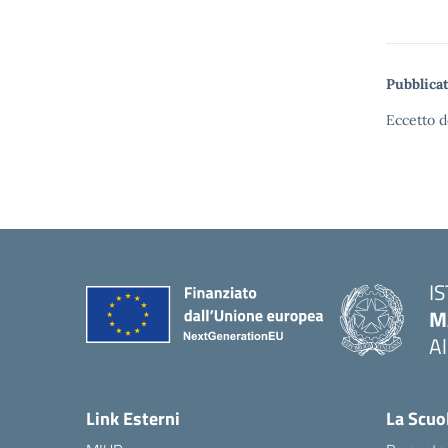
Pubblicat
Eccetto d
I
M
A
— 
Link Esterni
La Scuo