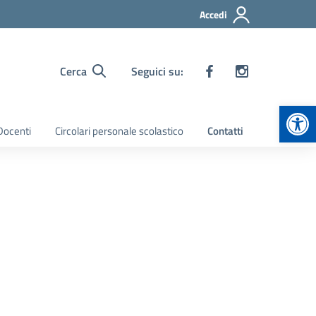
Accedi
Cerca
Seguici su:
Apr
 Docenti
Circolari personale scolastico
Contatti