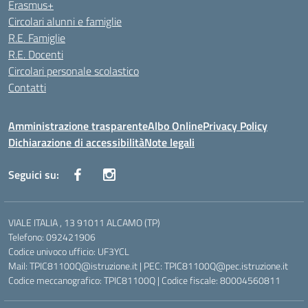
Erasmus+
Circolari alunni e famiglie
R.E. Famiglie
R.E. Docenti
Circolari personale scolastico
Contatti
Amministrazione trasparente
Albo Online
Privacy Policy
Dichiarazione di accessibilità
Note legali
Seguici su:
VIALE ITALIA , 13 91011 ALCAMO (TP)
Telefono: 092421906
Codice univoco ufficio: UF3YCL
Mail: TPIC81100Q@istruzione.it | PEC: TPIC81100Q@pec.istruzione.it
Codice meccanografico: TPIC81100Q | Codice fiscale: 80004560811