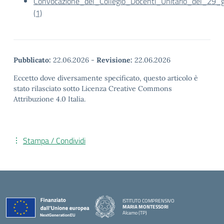
Convocazione_del_Collegio_Docenti_Unitario_del_29_
(1)
Pubblicato:
22.06.2026
-
Revisione:
22.06.2026
Eccetto dove diversamente specificato, questo articolo è
stato rilasciato sotto Licenza Creative Commons
Attribuzione 4.0 Italia.
Stampa / Condividi
ISTITUTO COMPRENSIVO
MARIA MONTESSORI
Alcamo (TP)
— Visita la pagina iniziale della scuola